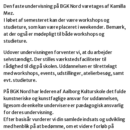
Den faste undervisning på BGK Nord varetages af Kamilla
Mez.
I løbet af semesteret kan der være workshops og
studieture, som kan være placeret i weekender. Bemærk,
at der også er mødepligt til både workshops og
studieture.
Udover undervisningen forventer vi, at du arbejder
selvstændigt. Der stilles værkstedsfaciliteter til
rådighed til dig på skolen. Uddannelsen er tilrettelagt
med workshops, events, udstillinger, atelierbesøg, samt
evt. studieture.
På BGK Nord har lederen af Aalborg Kulturskole det fulde
kunstneriske og kunstfaglige ansvar for uddannelsen,
ligesom de enkelte undervisere er pædagogisk ansvarlig
for deres undervisning.
Efter basisår vurderer vi din samlede indsats og udvikling
med henblik på at bedømme, om et videre forløb på