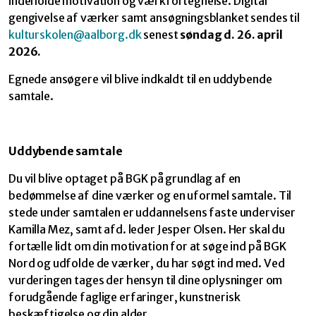
indeholde motivation og værkfortegnelse. Digital
gengivelse af værker samt ansøgningsblanket sendes til
kulturskolen@aalborg.dk
senest
søndag d. 26. april
2026.
Egnede ansøgere vil blive indkaldt til en uddybende
samtale.
Uddybende samtale
Du vil blive optaget på BGK på grundlag af en
bedømmelse af dine værker og en uformel samtale. Til
stede under samtalen er uddannelsens faste underviser
Kamilla Mez, samt afd. leder Jesper Olsen. Her skal du
fortælle lidt om din motivation for at søge ind på BGK
Nord og udfolde de værker, du har søgt ind med. Ved
vurderingen tages der hensyn til dine oplysninger om
forudgående faglige erfaringer, kunstnerisk
beskæftigelse og din alder.