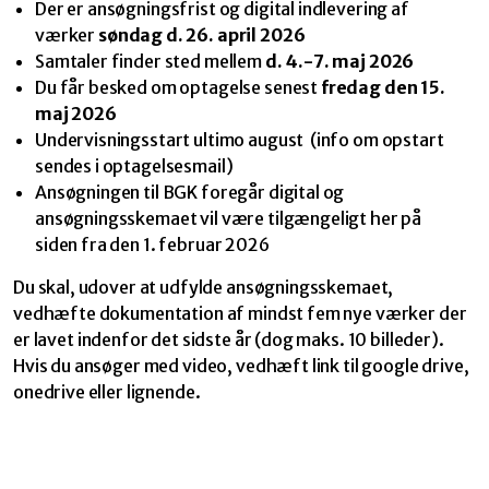
Der er ansøgningsfrist og digital indlevering af
værker
søndag d. 26. april 2026
Samtaler finder sted mellem
d. 4.-7. maj 2026
Du får besked om optagelse senest
fredag den 15.
maj 2026
Undervisningsstart ultimo august (info om opstart
sendes i optagelsesmail)
Ansøgningen til BGK foregår digital og
ansøgningsskemaet vil være tilgængeligt her på
siden fra den 1. februar 2026
Du skal, udover at udfylde ansøgningsskemaet,
vedhæfte dokumentation af mindst fem nye værker der
er lavet indenfor det sidste år (dog maks. 10 billeder).
Hvis du ansøger med video, vedhæft link til google drive,
onedrive eller lignende.