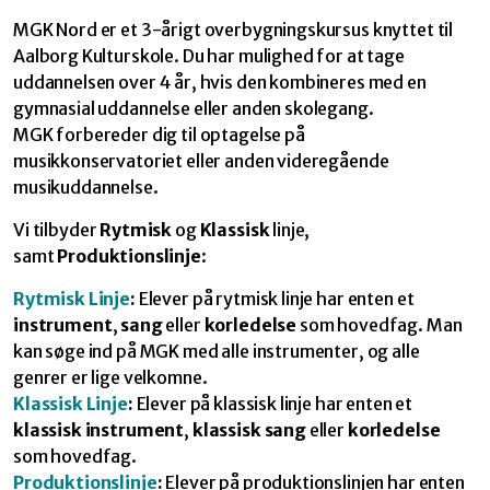
MGK Nord er et 3-årigt overbygningskursus knyttet til
Aalborg Kulturskole. Du har mulighed for at tage
uddannelsen over 4 år, hvis den kombineres med en
gymnasial uddannelse eller anden skolegang.
MGK forbereder dig til optagelse på
musikkonservatoriet eller anden videregående
musikuddannelse.
Vi tilbyder
Rytmisk
og
Klassisk
linje,
samt
Produktionslinje
:
Rytmisk Linje
:
Elever på rytmisk linje har enten et
instrument
,
sang
eller
korledelse
som hovedfag. Man
kan søge ind på MGK med alle instrumenter, og alle
genrer er lige velkomne.
Klassisk Linje
:
Elever på klassisk linje har enten et
klassisk instrument
,
klassisk sang
eller
korledelse
som hovedfag.
Produktionslinje
:
Elever på produktionslinjen har enten