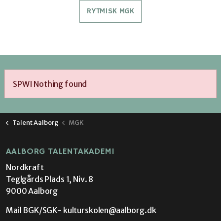
RYTMISK MGK
SPWI Nothing found
Talent Aalborg
MGK
AALBORG TALENTAKADEMI
Nordkraft
Teglgårds Plads 1, Niv. 8
9000 Aalborg
Mail BGK/SGK-
kulturskolen@aalborg.dk