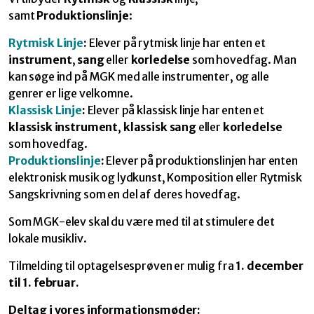
samt
Produktionslinje
:
Rytmisk Linje
:
Elever på rytmisk linje har enten et
instrument
,
sang
eller
korledelse
som hovedfag. Man
kan søge ind på MGK med alle instrumenter, og alle
genrer er lige velkomne.
Klassisk Linje
:
Elever på klassisk linje har enten et
klassisk instrument
,
klassisk sang
eller
korledelse
som hovedfag.
Produktionslinje
:
Elever på produktionslinjen har enten
elektronisk musik og lydkunst, Komposition eller Rytmisk
Sangskrivning som en del af deres hovedfag.
Som MGK-elev skal du være med til at stimulere det
lokale musikliv.
Tilmelding til optagelsesprøven er mulig fra
1. december
til 1. februar.
Deltag i vores informationsmøder: