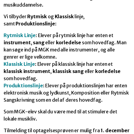
musikuddannelse.
Vi tilbyder
Rytmisk
og
Klassisk
linje,
samt
Produktionslinje
:
Rytmisk Linje
:
Elever på rytmisk linje har enten et
instrument
,
sang
eller
korledelse
som hovedfag. Man
kan søge ind på MGK med alle instrumenter, og alle
genrer er lige velkomne.
Klassisk Linje
:
Elever på klassisk linje har enten et
klassisk instrument
,
klassisk sang
eller
korledelse
som hovedfag.
Produktionslinje
:
Elever på produktionslinjen har enten
elektronisk musik og lydkunst, Komposition eller Rytmisk
Sangskrivning som en del af deres hovedfag.
Som MGK-elev skal du være med til at stimulere det
lokale musikliv.
Tilmelding til optagelsesprøven er mulig fra
1. december