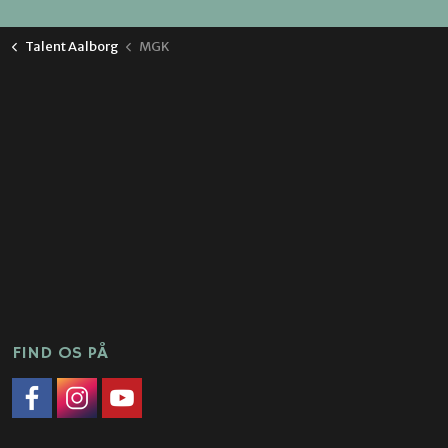
Talent Aalborg
MGK
AALBORG TALENTAKADEMI
Nordkraft
Teglgårds Plads 1, Niv. 8
9000 Aalborg
Mail BGK/SGK-
kulturskolen@aalborg.dk
Mail MGK -
mgk@aalborg.dk
Telefon - 9931 4140
FIND OS PÅ
Facebook
Instagram
Link til YouTube